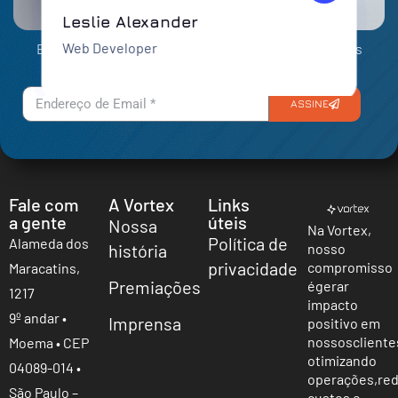
Assine nossa Newsletter
Leslie Alexander
Web Developer
E fique por dentro das últimas novidades e inovações
tecnológicas!
ASSINE
Fale com
A Vortex
Links
a gente
úteis
Nossa
Na Vortex,
Política de
Alameda dos
história
nosso
privacidade
compromisso
Maracatins,
Premiações
é
gerar
1217
impacto
9º andar •
Imprensa
positivo em
nossos
cliente
Moema • CEP
otimizando
04089-014 •
operações,
re
São Paulo –
custos e