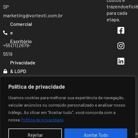
trazendo
efici
SP
para cada
marketing@vortexti.com.br
etapa.
Comercial
e
Escritório
+55 (11) 2679-
5519
Privacidade
& LGPD
(DPO)
+55 (11)
Política de privacidade
94506-6057
Usamos cookies para melhorar sua experiência de navegação,
veicular anúncios ou conteúdo personalizado e analisar nosso
tráfego. Ao clicar em “Aceitar tudo”, você concorda com a
nossa
Política de privacidade
© Copyright 2025 Vortex - Todos os direitos reservados. |
Politica
Rejeitar
Aceitar Tudo
de Privacidade